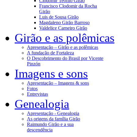
Clodomir Teófilo Girão
Francisco Clodomir da Rocha
Girão
Luis de Sousa Girão
Magdaleno Girão Barroso
Valdelice Carneiro Girão
Girão e as polêmicas
Apresentação – Girão e as polêmicas
A fundação de Fortaleza
O Descobrimento do Brasil por Vicente
Pinzón
Imagens e sons
Apresentação – Imagens & sons
Fotos
Entrevistas
Genealogia
Apresentação - Genealogia
As origens da família Girão
Raimundo Girão e a sua
descendência