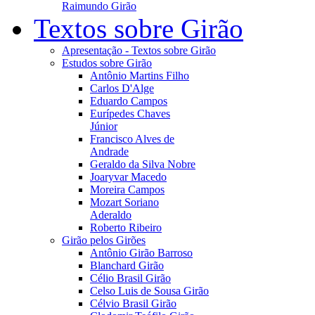
Raimundo Girão
Textos sobre Girão
Apresentação - Textos sobre Girão
Estudos sobre Girão
Antônio Martins Filho
Carlos D'Alge
Eduardo Campos
Eurípedes Chaves
Júnior
Francisco Alves de
Andrade
Geraldo da Silva Nobre
Joaryvar Macedo
Moreira Campos
Mozart Soriano
Aderaldo
Roberto Ribeiro
Girão pelos Girões
Antônio Girão Barroso
Blanchard Girão
Célio Brasil Girão
Celso Luis de Sousa Girão
Célvio Brasil Girão