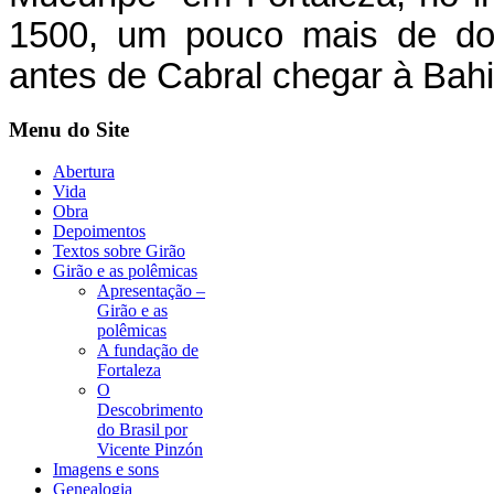
1500, um pouco mais de doi
antes de Cabral chegar à Bahi
Menu do Site
Abertura
Vida
Obra
Depoimentos
Textos sobre Girão
Girão e as polêmicas
Apresentação –
Girão e as
polêmicas
A fundação de
Fortaleza
O
Descobrimento
do Brasil por
Vicente Pinzón
Imagens e sons
Genealogia