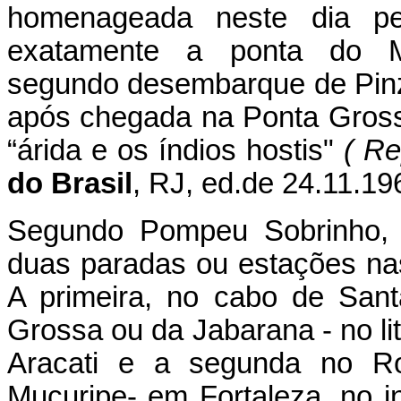
homenageada neste dia pel
exatamente a ponta do Mu
segundo desembarque de Pinz
após chegada na Ponta Grossa
“árida e os índios hostis"
( R
do Brasil
, RJ, ed.de 24.11.196
Segundo Pompeu Sobrinho, 
duas paradas ou estações na
A primeira, no cabo de Sant
Grossa ou da Jabarana - no lit
Aracati e a segunda no R
Mucuripe- em Fortaleza, no in